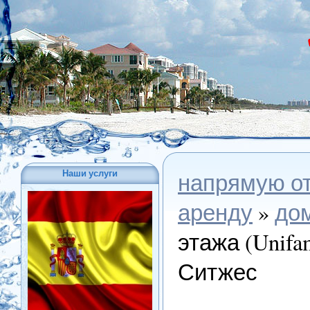
Наши услуги
напрямую о
аренду
»
до
этажа (Unifam
Ситжес