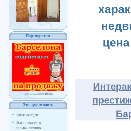
харак
недв
Партнерство
цен
Интерак
приглашаем всех
прести
Это нужно знать
Ба
Наши услуги
Информация к
размышлению