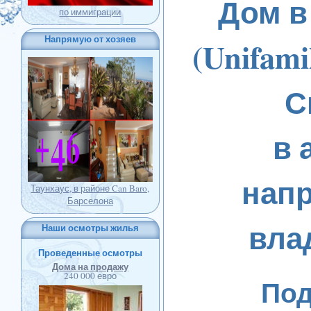
Дом в
по иммиграции
Напрямую от хозяев
(Unifami
С
в 
нап
Таунхаус, в районе Can Baro,
Барселона
вла
Наши осмотры жилья
Проведенные осмотры
Дома на продажу
240 000 евро
По