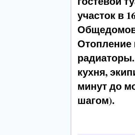
гостевой ту
участок в 1
Общедомов
Отопление 
радиаторы.
кухня, экип
минут до м
шагом).