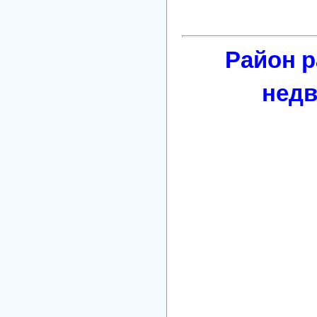
Район 
нед