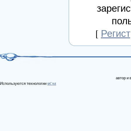
зареги
пол
[
Регис
автор и
uCoz
Используются технологии