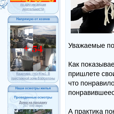
по другим видам
деятельности
Напрямую от хозяев
Уважаемые по
Как показывае
пришлете свои
Квартира 194+80м2. В
престижной зоне Барселоны
что понравило
Наши осмотры жилья
понравившеес
Проведенные осмотры
Дома на продажу
247 000 евро.
А практика пок