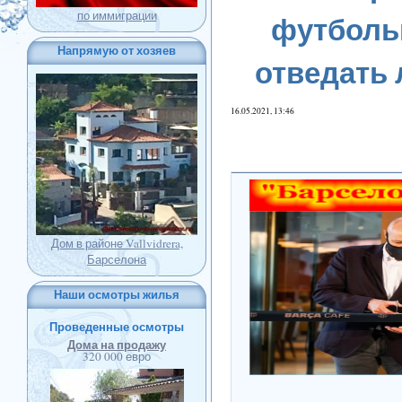
футбольн
по иммиграции
Напрямую от хозяев
отведать
16.05.2021, 13:46
Дом в районе Vallvidrera,
Барселона
Наши осмотры жилья
Проведенные осмотры
Дома на продажу
320 000 евро