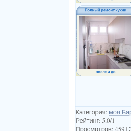
Полный ремонт кухни
после и до
Категория
:
моя Ба
Рейтинг
:
5.0
/
1
Просмотров
:
459
|