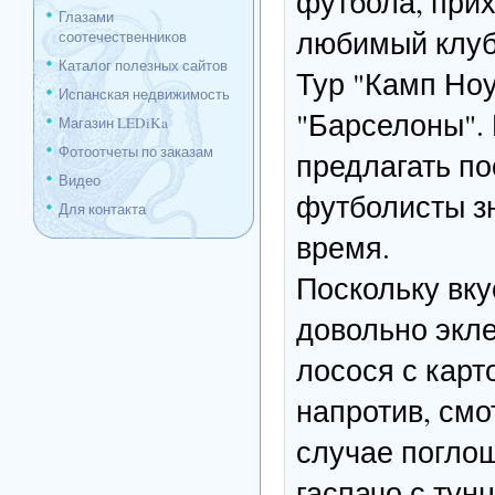
футбола, прих
Глазами
любимый клуб
соотечественников
Каталог полезных сайтов
Тур "Камп Ноу
Испанская недвижимость
"Барселоны". 
Магазин LEDiKa
Фотоотчеты по заказам
предлагать по
Видео
футболисты з
Для контакта
время.
Поскольку вку
довольно экле
лосося с кар
напротив, см
случае погло
гаспачо с тун