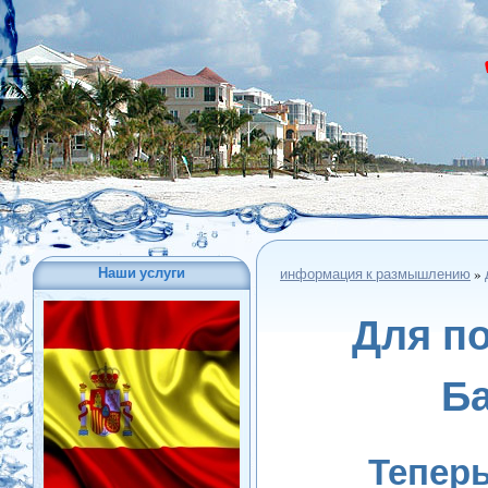
Наши услуги
информация к размышлению
»
Для п
Ба
Теперь