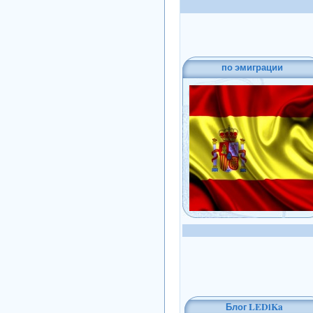
по эмиграции
Блог LEDiKa