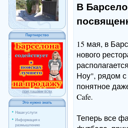
В Барсело
посвящен
Партнерство
15 мая, в Бар
нового рестор
располагается
Ноу", рядом с
понятное даже
приглашаем всех
Cafe.
Это нужно знать
Наши услуги
Теперь все фа
Информация к
размышлению