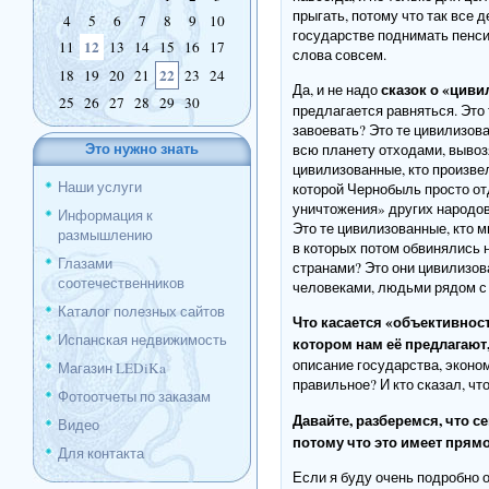
прыгать, потому что так все 
4
5
6
7
8
9
10
государстве поднимать пенсио
12
11
13
14
15
16
17
слова совсем.
22
18
19
20
21
23
24
сказок о «цив
Да, и не надо
25
26
27
28
29
30
предлагается равняться. Это
завоевать? Это те цивилизова
Это нужно знать
всю планету отходами, вывозя
цивилизованные, кто произве
Наши услуги
которой Чернобыль просто от
уничтожения» других народов
Информация к
Это те цивилизованные, кто 
размышлению
в которых потом обвинялись 
Глазами
странами? Это они цивилизов
соотечественников
человеками, людьми рядом с
Каталог полезных сайтов
Что касается «объективнос
Испанская недвижимость
котором нам её предлагают,
описание государства, эконом
Магазин LEDiKa
правильное? И кто сказал, чт
Фотоотчеты по заказам
Давайте, разберемся, что с
Видео
потому что это имеет прям
Для контакта
Если я буду очень подробно 