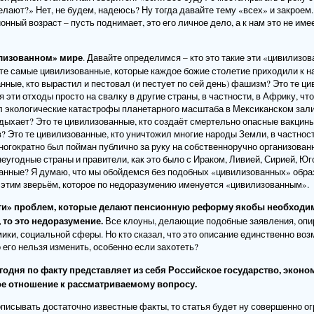
делают?» Нет, не будем, надеюсь? Ну тогда давайте тему «всех» и закроем.
нный возраст – пусть поднимает, это его личное дело, а к нам это не име
илизованном» мире
. Давайте определимся – кто это такие эти «цивилизо
 те самые цивилизованные, которые каждое божие столетие приходили к н
нные, кто вырастил и пестовал (и пестует по сей день) фашизм? Это те ц
 эти отходы просто на свалку в другие страны, в частности, в Африку, чт
л экологические катастрофы планетарного масштаба в Мексиканском зали
дыхает? Это те цивилизованные, кто создаёт смертельно опасные вакцин
? Это те цивилизованные, кто уничтожил многие народы Земли, в частнос
многократно был пойман публично за руку на собственноручно организован
неугодные страны и правители, как это было с Ираком, Ливией, Сирией, Ю
анные? Я думаю, что мы обойдемся без подобных «цивилизованных» образ
 этим зверьём, которое по недоразумению именуется «цивилизованным».
ти» проблем, которые делают пенсионную реформу якобы необходим
 то это недоразумение.
Все клоуны, делающие подобные заявления, опи
ики, социальной сферы. Но кто сказал, что это описание единственно воз
о его нельзя изменить, особенно если захотеть?
егодня по факту представляет из себя Российское государство, эконо
ое отношение к рассматриваемому вопросу.
описывать достаточно известные факты, то статья будет ну совершенно ог