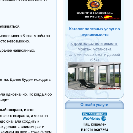
алкиваться.
Каталог полезных услуг по
недвижимости
иалов моего блога, чтобы он
осто невозможно.
строительство и ремонт
Монтаж, установка
а ранее написанных:
алюминиевых окон и дверей
(954)
нятна. Далее будем исходить
ела однозначно. Но когда я об
видит.
Онлайн услуги
ый возраст, и это
тского возраста, и меня на
адо сначала сходить к
Наш кошелек
так делают» снимем раз и
E107010607254
с камнем на шее – тоже будем