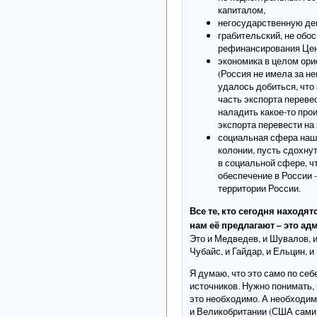
капиталом,
негосударственную де
грабительский, не обо
рефинансирования Цен
экономика в целом ори
(Россия не имела за н
удалось добиться, что
часть экспорта переве
наладить какое-то про
экспорта перевести на
социальная сфера наше
колонии, пусть сдохну
в социальной сфере, ч
обеспечение в России 
территории России.
Все те, кто сегодня находя
нам её предлагают – это а
Это и Медведев, и Шувалов, и
Чубайс, и Гайдар, и Ельцин, 
Я думаю, что это само по се
источников. Нужно понимать, 
это необходимо. А необходим
и Великобритании (США сами 