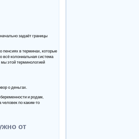
значально задаёт границы
о пенсиях в терминах, которые
то всё колониальная система
у мы этой терминологией
вор о деньгах.
о беременности и родам,
а человек по каким-то
ужно от