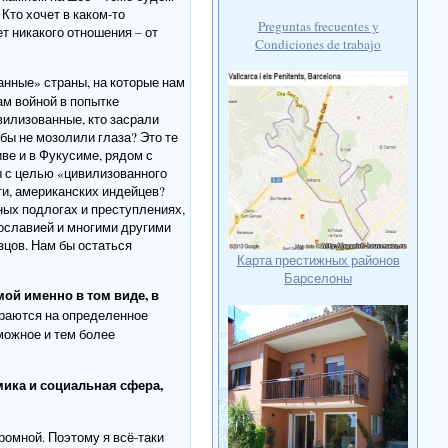
 Кто хочет в каком-то
Preguntas frecuentes y
ет никакого отношения – от
Condiciones de trabajo
ванные» страны, на которые нам
ам войной в попытке
ивилизованные, кто засрали
обы не мозолили глаза? Это те
ве и в Фукусиме, рядом с
ы с целью «цивилизованного
ти, американских индейцев?
ных подлогах и преступлениях,
гославией и многими другими
цов. Нам бы остаться
Карта престижных районов
Барселоны
ой именно в том виде, в
раются на определенное
можное и тем более
мика и социальная сфера,
ромной. Поэтому я всё-таки