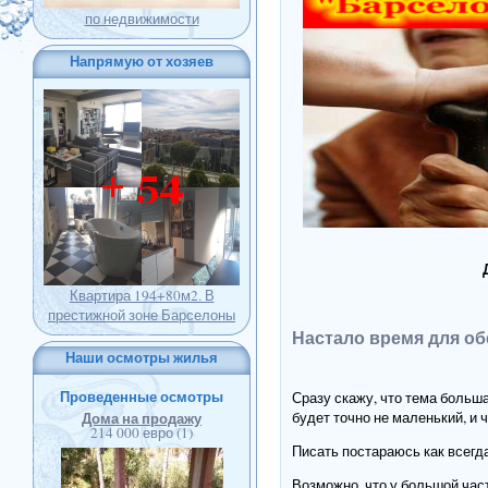
по недвижимости
Напрямую от хозяев
Квартира 194+80м2. В
престижной зоне Барселоны
Настало время для об
Наши осмотры жилья
Проведенные осмотры
Сразу скажу, что тема больш
будет точно не маленький, и 
Дома на продажу
214 000 евро (1)
Писать постараюсь как всегда
Возможно, что у большой час