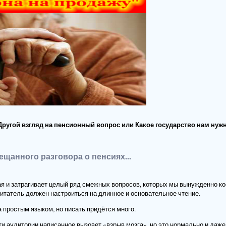
Другой взгляд на пенсионный вопрос или Какое государство нам нуж
ещанного разговора о пенсиях...
ая и затрагивает целый ряд смежных вопросов, которых мы вынужденно к
читатель должен настроиться на длинное и основательное чтение.
 простым языком, но писать придётся много.
ти аудитории написанное вызовет «взрыв мозга», но это нормально и даже