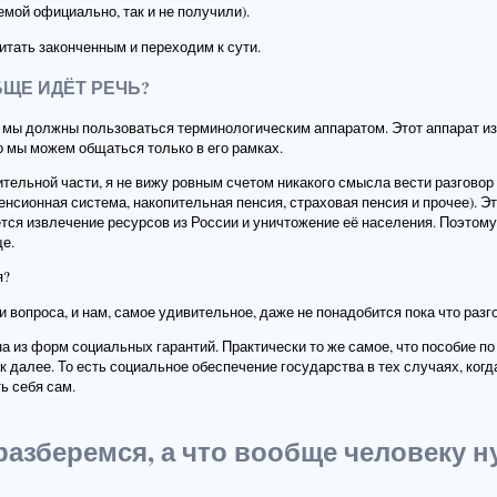
мой официально, так и не получили).
итать законченным и переходим к сути.
БЩЕ ИДЁТ РЕЧЬ?
, мы должны пользоваться терминологическим аппаратом. Этот аппарат и
о мы можем общаться только в его рамках.
тельной части, я не вижу ровным счетом никакого смысла вести разговор 
енсионная система, накопительная пенсия, страховая пенсия и прочее). Э
ется извлечение ресурсов из России и уничтожение её населения. Поэтом
е.
я?
 вопроса, и нам, самое удивительное, даже не понадобится пока что разго
на из форм социальных гарантий. Практически то же самое, что пособие п
к далее. То есть социальное обеспечение государства в тех случаях, когд
ь себя сам.
разберемся, а что вообще человеку н