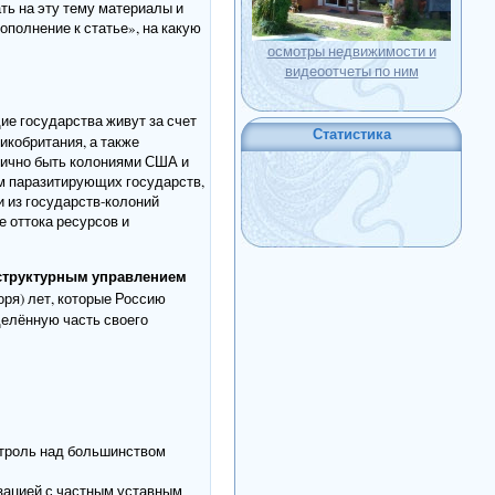
ть на эту тему материалы и
ополнение к статье», на какую
осмотры недвижимости и
видеоотчеты по ним
е государства живут за счет
Статистика
икобритания, а также
стично быть колониями США и
м паразитирующих государств,
 из государств-колоний
 оттока ресурсов и
 структурным управлением
оря) лет, которые Россию
делённую часть своего
нтроль над большинством
зацией с частным уставным