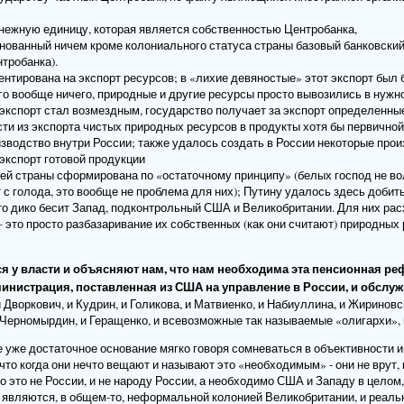
нежную единицу, которая является собственностью Центробанка,
снованный ничем кроме колониального статуса страны базовый банковский
тробанка).
ентирована на экспорт ресурсов; в «лихие девяностые» этот экспорт бы
его вообще ничего, природные и другие ресурсы просто вывозились в нужн
 экспорт стал возмездным, государство получает за экспорт определенны
сти из экспорта чистых природных ресурсов в продукты хотя бы первичной 
изводство внутри России; также удалось создать в России некоторые про
 экспорт готовой продукции
й страны сформирована по «остаточному принципу» (белых господ не вол
т с голода, это вообще не проблема для них); Путину удалось здесь доби
то дико бесит Запад, подконтрольный США и Великобритании. Для них ра
– это просто разбазаривание их собственных (как они считают) природных
тся у власти и объясняют нам, что нам необходима эта пенсионная ре
дминистрация, поставленная из США на управление в России, и обсл
 Дворкович, и Кудрин, и Голикова, и Матвиенко, и Набиуллина, и Жириновск
и Черномырдин, и Геращенко, и всевозможные так называемые «олигархи», 
бе уже достаточное основание мягко говоря сомневаться в объективности
что когда они нечто вещают и называют это «необходимым» - они не врут, 
о это не России, и не народу России, а необходимо США и Западу в целом
являются, в общем-то, неформальной колонией Великобритании, и реаль