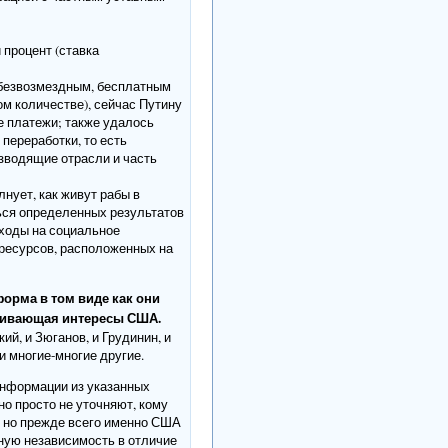
 процент (ставка
л безвозмездным, бесплатным
ом количестве), сейчас Путину
е платежи; также удалось
переработки, то есть
изводящие отрасли и часть
нует, как живут рабы в
ться определенных результатов
сходы на социальное
 ресурсов, расположенных на
форма в том виде как они
уживающая интересы США.
ий, и Зюганов, и Грудинин, и
и многие-многие другие.
 информации из указанных
но просто не уточняют, кому
, но прежде всего именно США
ную независимость в отличие