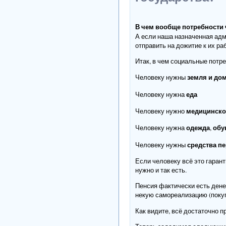
В чем вообще потребности
А если наша назначенная адм
отправить на дожитие к их ра
Итак, в чем социальные потре
земля и до
Человеку нужны
еда
Человеку нужна
медицинско
Человеку нужно
одежда
обу
Человеку нужна
,
средства п
Человеку нужны
Если человеку всё это гарант
нужно и так есть.
Пенсия фактически есть дене
некую самореализацию (покуп
Как видите, всё достаточно п