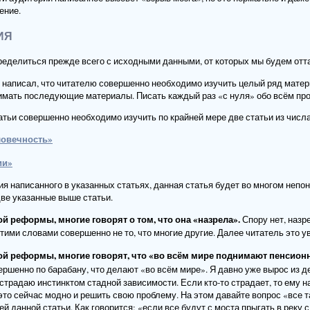
ение.
ИЯ
еделиться прежде всего с исходными данными, от которых мы будем отт
я написал, что читателю совершенно необходимо изучить целый ряд матер
онимать последующие материалы. Писать каждый раз «с нуля» обо всём пр
тьи совершенно необходимо изучить по крайней мере две статьи из числ
ловечность»
ии»
ия написанного в указанных статьях, данная статья будет во многом непо
 две указанные выше статьи.
й реформы, многие говорят о том, что она «назрела».
Спору нет, назр
тими словами совершенно не то, что многие другие. Далее читатель это у
ой реформы, многие говорят, что «во всём мире поднимают пенсионн
ршенно по барабану, что делают «во всём мире». Я давно уже вырос из де
 страдаю инстинктом стадной зависимости. Если кто-то страдает, то ему н
это сейчас модно и решить свою проблему. На этом давайте вопрос «все 
лей данной статьи. Как говорится: «если все будут с моста прыгать в реку 