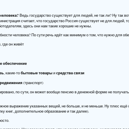
 человека?
Ведь государство существует для людей, не так ли? Ну так во
инистрация считает, что государство Россия существует не для людей, то
ботодателям, здесь они нам такие хорошие не нужны.
бности человека? По сути речь идёт как минимум о том, что нужно для об
м
, где он живёт
е обеспечение
вь
бытовые товары
средства связи
, какие-то
и
ередвижения
(транспорт)
ировано, по сути, он может вообще пенсию в денежной форме не получать,
жное выражение указанных вещей, не больше, и не меньше. Ну плюс ещё (в
ку книг, дополнительное образование и так далее).
росто.