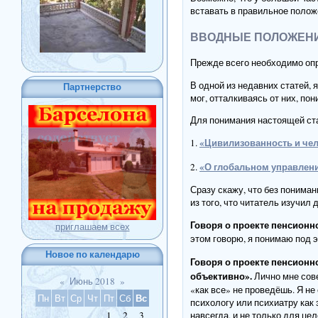
вставать в правильное полож
ВВОДНЫЕ ПОЛОЖЕН
Прежде всего необходимо опр
В одной из недавних статей, 
Партнерство
мог, отталкиваясь от них, п
Для понимания настоящей ста
«Цивилизованность и че
1.
«О глобальном управлен
2.
Сразу скажу, что без пониман
из того, что читатель изучил
Говоря о проекте пенсионно
приглашаем всех
этом говорю, я понимаю под э
Новое по календарю
Говоря о проекте пенсионн
объективно».
Лично мне сове
«
Июнь 2018
»
«как все» не проведёшь. Я не
Вс
Пн
Вт
Ср
Чт
Пт
Сб
психологу или психиатру как 
навсегда, и не только для це
1
2
3