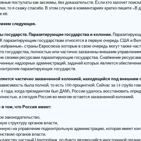
ные постулаты как аксиомы, без доказательств. Если кто захочет поиска
и, то я скажу спасибо. В этом случае в комментариях кратко пишите «В д
е её.
 имеем следующее.
пы государств. Паразитирующие государства и колонии.
Паразитирующи
. К паразитирующим государствам относятся в первую очередь США и Вел
 «избранные» страны Евросоюза (которые в свою очередь могут также ча
это государства, полностью или частично захвачены внешним управление
ие своими ресурсами паразитирующие государства. Снабжение ресурсами
аченных надзорных администраций, задачей которых является обеспечение
 контролем паразитирующих государств.
вляется частично захваченной колонией, находящейся под внешним
ависимость была полной, то есть 100-процентной. Сейчас за 14 (грубо гов
 4 года, когда президентом был ДАМ), России удалось восстановить опре
олностью, и сегодня Россия во многом остается захваченной колонией.
 в том, что Россия имеет:
ое законодательство,
ую структуру органов власти,
енную) на управление подконтрольную администрацию, которая имеет ко
ством) органов власти,
ударству частный Центробанк, по факту являющийся иностранной органи