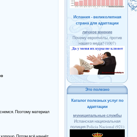
Испания - великолепная
страна для адаптации
личное мнение
Почему европчёлы, против
нашего меда?
(1007)
но
Это полезно
Каталог полезных услуг по
адаптации
оснемся. Поэтому материал
муниципальные службы
Испанская национальная
полиция Policia Nacional
(921)
 хорошо. Потом всё начнёт