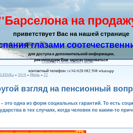
"Барселона на продаж
приветствует Вас на нашей странице
спания глазами соотечественн
для доступа к дополнительной информации,
рекомендуем Вам зарегистрироваться
Главная
|
Регистрация
|
Вход
контактный телефон: (+34) 628 082 508 whatsapp
 LEDiKa
»
2018
»
Июнь
»
22
угой взгляд на пенсионный воп
 – это одна из форм социальных гарантий. То есть со
ударства в тех случаях, когда человек по каким-то при