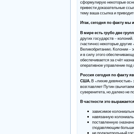
сформулирую некоторые основ
привести доказательные ссылк
тему ваша ссылка и приводит
Итак, сегодня по факту мы
В мире есть грубо две груп
других государств – колоний
(частично) некоторые другие
Великобритании). Колонии – 
и в силу этого обеспечивающ
обеспечивается за счёт назн
оперативное управление под
Россия сегодня по факту я
США.
В «лихие девяностые» з
возглавляет Путин (вычитаем
суверенитета, но далеко не п
В частности это выражается
зависимое колониальн
навязанную колониальн
поставленную (назнач
(подавляющим большин
не подконтрольный гос