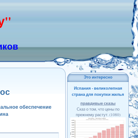
у"
иков
Это интересно
Испания - великолепная
рос
страна для покупки жилья
правдивые сказы
циальное обеспечение
Сказ о том, что цены по
чина
прежнему растут.
(1080)