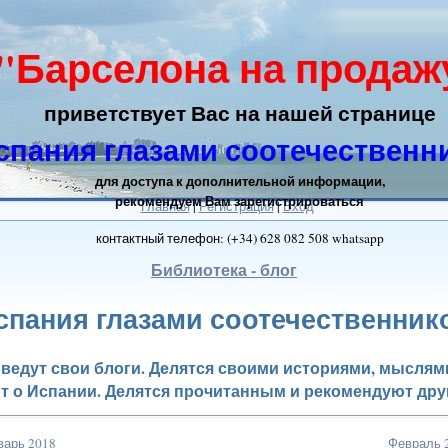
"Барселона на продаж
приветствует Вас на нашей странице
спания глазами соотечественн
для доступа к дополнительной информации,
рекомендуем Вам зарегистрироваться
Главная
|
Регистрация
|
Вход
контактный телефон: (+34) 628 082 508 whatsapp
Библиотека - блог
спания глазами соотечественник
ведут свои блоги. Делятся своими историями, мысля
 о Испании. Делятся прочитанным и рекомендуют дру
варь 2018
Февраль 