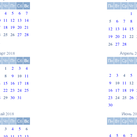
Вс
р
Чт
Пт
Сб
Пн
Вт
Ср
Чт
4
5
6
7
1
0
11
12
13
14
5
6
7
8
7
18
19
20
21
12
13
14
15
4
25
26
27
28
22
19
20
21
1
26
27
28
арт 2018
Апрель 2
Вс
р
Чт
Пт
Сб
Пн
Вт
Ср
Чт
1
2
3
4
4
2
3
5
8
10
9
11
10
12
9
11
4
15
16
17
18
1
22
23
24
25
16
17
18
19
29
24
25
8
30
31
23
26
30
ай 2018
Июнь 20
Вс
р
Чт
Пт
Сб
Пн
Вт
Ср
Чт
3
6
4
5
4
5
6
7
10
11
12
13