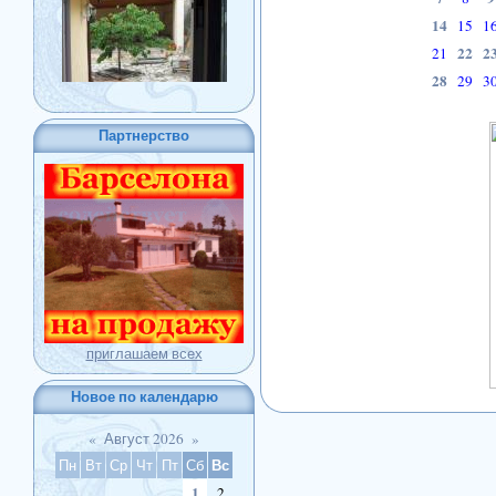
14
15
1
22
2
21
28
29
3
Партнерство
приглашаем всех
Новое по календарю
«
Август 2026
»
Вс
Пн
Вт
Ср
Чт
Пт
Сб
1
2