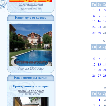
по другим видам
Пн
Вт
С
деятельности
1
2
3
8
9
1
Напрямую от хозяев
15
16
1
2
22
23
3
29
30
М
Пн
Вт
С
5
6
7
12
13
1
Аренда 2500 евро
19
20
2
26
27
2
Наши осмотры жилья
Проведенные осмотры
М
Дома на продажу
Пн
Вт
С
210 000 евро
2
1
7
9
8