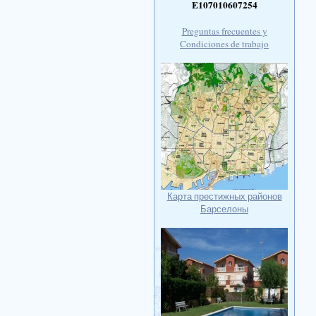
E107010607254
Preguntas frecuentes y
Condiciones de trabajo
Карта престижных районов
Барселоны