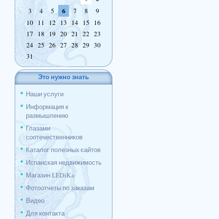
6
3
4
5
7
8
9
10
11
12
13
14
15
16
17
18
19
20
21
22
23
24
25
26
27
28
29
30
31
Это нужно знать
Наши услуги
Информация к
размышлению
Глазами
соотечественников
Каталог полезных сайтов
Испанская недвижимость
Магазин LEDiKa
Фотоотчеты по заказам
Видео
Для контакта