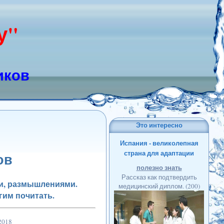
у"
иков
Это интересно
Испания - великолепная
страна для адаптации
ов
полезно знать
Рассказ как подтвердить
ми, размышлениями.
медицинский диплом.
(200)
гим почитать.
2018