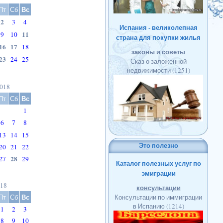
Вс
Пт
Сб
2
3
4
Испания - великолепная
11
9
10
страна для покупки жилья
16
17
18
законы и советы
23
24
25
Сказ о заложенной
недвижимости
(1251)
018
Вс
Пт
Сб
1
6
7
8
13
14
15
Это полезно
20
21
22
28
27
29
Каталог полезных услуг по
эмиграции
18
консультации
Вс
Пт
Сб
Консультации по иммиграции
в Испанию
(1214)
1
2
3
8
9
10