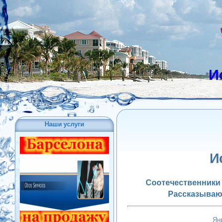
И
Наши услуги
И
Соотечественники 
Рассказывают
Ян