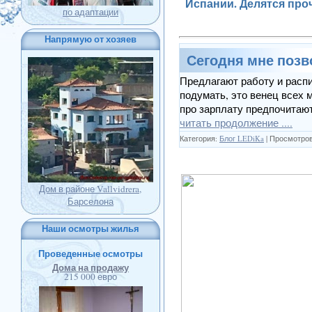
Испании. Делятся пр
по адаптации
Напрямую от хозяев
Сегодня мне позв
Предлагают работу и расп
подумать, это венец всех 
про зарплату предпочитают
читать продолжение ....
Категория:
Блог LEDiKa
| Просмотров:
Дом в районе Vallvidrera,
Барселона
Наши осмотры жилья
Проведенные осмотры
Дома на продажу
215 000 евро