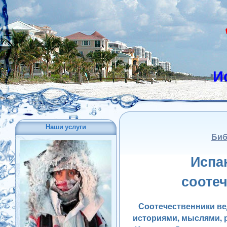
И
Наши услуги
Биб
Испа
сооте
Соотечественники ве
историями, мыслями,