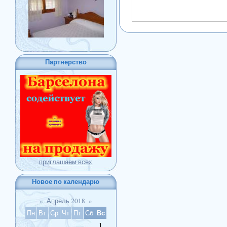
Партнерство
приглашаем всех
Новое по календарю
«
Апрель 2018
»
Вс
Пн
Вт
Ср
Чт
Пт
Сб
1