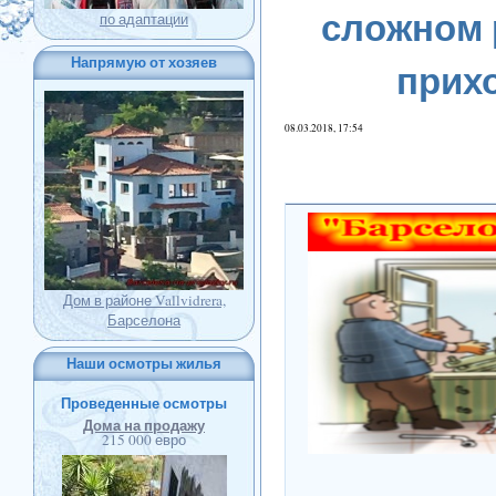
сложном 
по адаптации
Напрямую от хозяев
прих
08.03.2018, 17:54
Дом в районе Vallvidrera,
Барселона
Наши осмотры жилья
Проведенные осмотры
Дома на продажу
215 000 евро