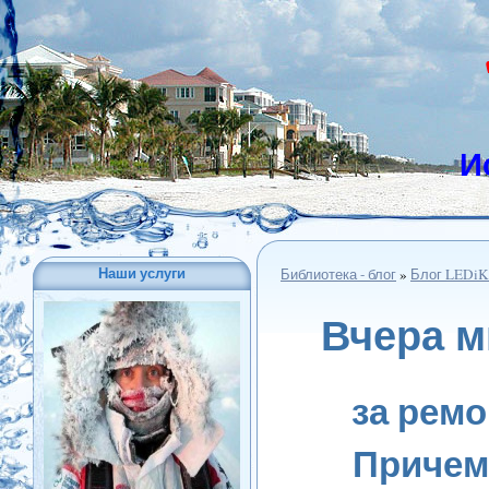
И
Наши услуги
Библиотека - блог
»
Блог LEDiK
Вчера м
за ремо
Причем 