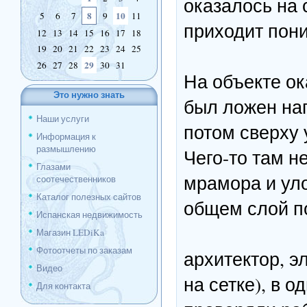
оказалось на 
8
10
5
6
7
9
11
приходит пон
12
13
14
15
16
17
18
19
20
21
22
23
24
25
29
26
27
28
30
31
На объекте ок
Это нужно знать
был ложен наг
Наши услуги
потом сверху
Информация к
размышлению
Чего-то там н
Глазами
мрамора и ул
соотечественников
Каталог полезных сайтов
общем слой п
Испанская недвижимость
Магазин LEDiKa
Фотоотчеты по заказам
архитектор, э
Видео
на сетке), в о
Для контакта