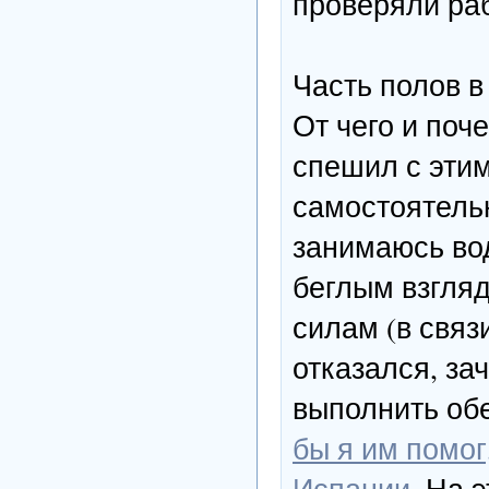
проверяли ра
Часть полов в
От чего и поч
спешил с этим
самостоятель
занимаюсь во
беглым взгляд
силам (в связ
отказался, за
выполнить об
бы я им помог
Испании.
На э