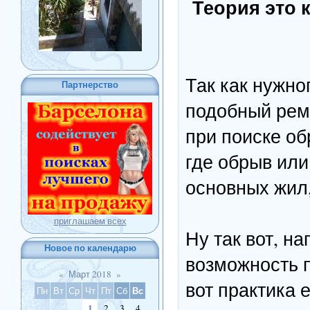
Теория это 
Так как нужно
Партнерство
подобный рем
при поиске об
где обрыв или
основных жил,
приглашаем всех
Ну так вот, на
Новое по календарю
возможность п
«
Март 2018
»
вот практика 
Вс
Пн
Вт
Ср
Чт
Пт
Сб
1
2
3
4